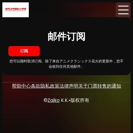
首页
消息
邮件订阅
邮件订阅
订阅
您可以随时取消订阅。除了来自アニメクラシックス花火的更新外，您不
会收到任何其他邮件。
帮助中心
条款
隐私政策
法律声明
关于门票转售的通知
©
Zaiko
K.K.
•
版权所有